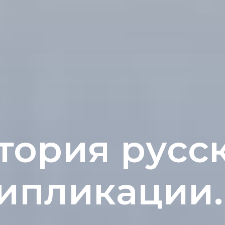
тория русс
ипликации.