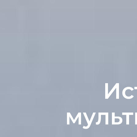
Ис
мульт