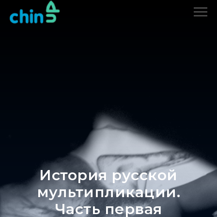
История русской
мультипликации.
Часть первая