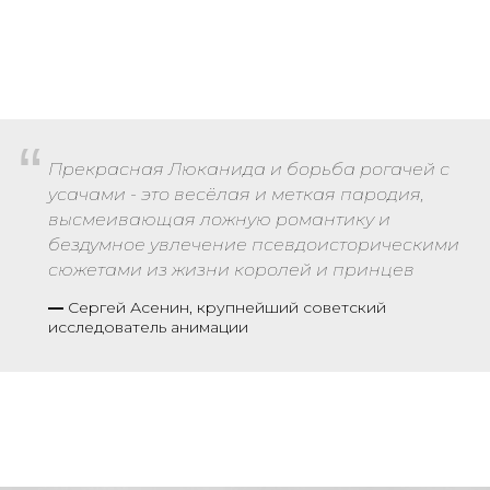
“
Прекрасная Люканида и борьба рогачей с
усачами - это весёлая и меткая пародия,
высмеивающая ложную романтику и
бездумное увлечение псевдоисторическими
сюжетами из жизни королей и принцев
—
Се
ргей Асенин
, крупнейший советский
исследователь анимации